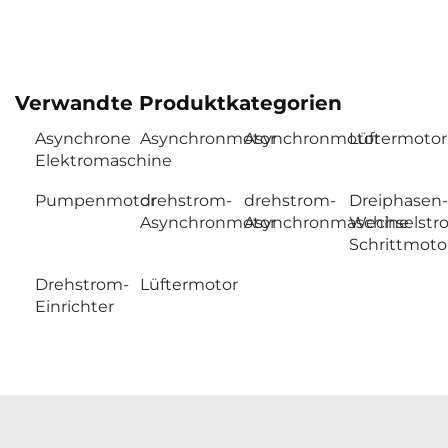
Verwandte Produktkategorien
Asynchrone
Asynchronmotor
Asynchronmotor
Lüftermotor
Elektromaschine
Pumpenmotor
drehstrom-
drehstrom-
Dreiphasen-
Asynchronmotor
Asynchronmaschine
Wechselstr
Schrittmoto
Drehstrom-
Lüftermotor
Einrichter