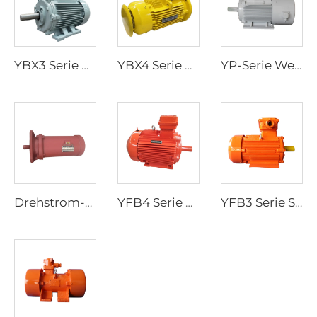
YBX3 Serie Hochleistungs-Explosionsgeschützte Drehstrom-Asynchronmotoren
YBX4 Serie Hochleistungs-Explosionsgeschützter Drehstrom-Asynchronmotor mit Niederspannung
YP-Serie Wechselrichter-geregelte Drehzahl-Dreiphasen-Asynchronmotor
Drehstrom-Asynchronmotor für elektrische Stellantriebe der YBDF2 Serie
YFB4 Serie Hochleistungs-Staubexplosionsgeschützter Drehstrom-Asynchronmotor mit Niederspannung
YFB3 Serie Staubexplosionsgeschützte Drehstrom-Asynchronmotoren