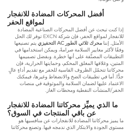
أفضل المحركات المضادة للانفجار
لمواقع الحفر
إذا كنت تبحث عن أفضل المحركات الصناعية المضادة
للانفجار لمواقع الحفر، فإن شركة EXCN توفر لك الحل
الأمثل. إننا
محرك ثلاثي الطور AC التحفيزي
يتم تصنيعها
وفقًا لأكثر معايير السلامة صرامةً، ويمكن استخدامها في
التطبيقات المصنَّفة على أنها خطرة. وبفضل تصميمها
المتين، وغلافها المغلق المحكم، وحمايتها الحرارية، فإن
محركاتنا تتحمّل الظروف القاسية للحفر مع تقديم أداءٍ عالٍ
جدًّا. أما في تطبيقات الضخ والانضغاط وغيرها، فيمكنك
الاعتماد عليها لضمان السلامة والموثوقية في منصات
الحفر/المنشآت النفطية ومحطات الغاز.
ما الذي يميِّز محركاتنا المضادة للانفجار
عن باقي المنتجات في السوق؟
ما يميز محركاتنا المضادة للانفجارات عن منافسيها هو
مستوى الجودة والابتكار الذي ندمجه فيها. وتصنع محركاتنا