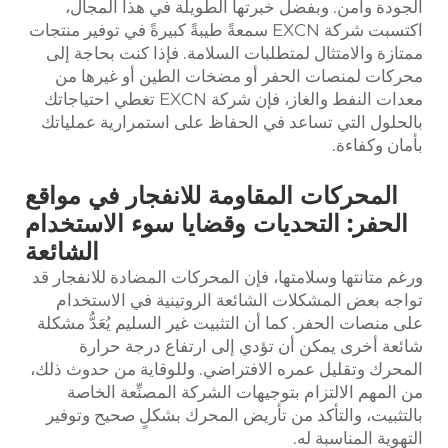
الجودة وآمن. وبفضل خبرتها الطويلة في هذا المجال،
اكتسبت شركة EXCN سمعةً طيبةً كبيرةً في توفير منتجات
ممتازة والامتثال لمتطلبات السلامة. فإذا كنت بحاجة إلى
محركات لمنصات الحفر أو مضخات الطين أو غيرها من
معدات النفط والغاز، فإن شركة EXCN تغطي احتياجاتك
بالحلول التي تساعد في الحفاظ على استمرارية عملياتك
بأمان وكفاءة.
المحركات المقاومة للانفجار في مواقع
الحفر: التحديات وقضايا سوء الاستخدام
الشائعة
ورغم متانتها وسلامتها، فإن المحركات المضادة للانفجار قد
تواجه بعض المشكلات الشائعة الروتينية في الاستخدام
على منصات الحفر. كما أن التثبيت غير السليم يُعَدُّ مشكلة
شائعة أخرى يمكن أن تؤدي إلى ارتفاع درجة حرارة
المحرك وتقليل عمره الافتراضي. وللوقاية من حدوث ذلك،
من المهم الالتزام بتوجيهات الشركة المصنِّعة الخاصة
بالتثبيت، والتأكد من تأريض المحرك بشكلٍ صحيح وتوفير
التهوية المناسبة له.