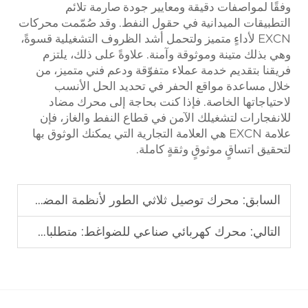
وفقًا لمواصفات دقيقة ومعايير جودة صارمة تلائم
التطبيقات الميدانية في حقول النفط. وقد صُمّمت محركات
EXCN لأداءٍ متميز ولتحمل أشد الظروف التشغيلية قسوةً،
وهي بذلك متينة وموثوقة وآمنة. علاوةً على ذلك، يلتزم
فريقنا بتقديم خدمة عملاء متفوّقة ودعم فني متميز، من
خلال مساعدة مواقع الحفر في تحديد الحل الأنسب
لاحتياجاتها الخاصة. فإذا كنت بحاجة إلى محرك مضاد
للانفجارات لتشغيلك الآمن في قطاع النفط والغاز، فإن
علامة EXCN هي العلامة التجارية التي يمكنك الوثوق بها
لتحقيق اتساقٍ موثوقٍ وثقةٍ كاملة.
السابق:
محرك توصيل ثلاثي الطور لأنظمة المضخات: دليل الأداء الصناعي
التالي:
محرك كهربائي صناعي للضواغط: متطلبات القدرة واختيارها