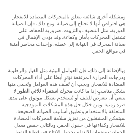
ومشكلة أخرى شائعة تتعلق بالمحركات المضادة للانفجار
هي افتراض أنها لا تحتاج إلى صيانة. ومع ذلك، فإن الصيانة
الدورية، مثل التنظيف والتزييت، ضرورية للحفاظ على
تشغيل المحركات بأمان وكفاءة. وقد يؤدي الإهمال في
صيانة المحرك في النهاية إلى عطله، وإحداث مخاطر أمنية
في مواقع الحفر.
وبالإضافة إلى ذلك، فإن العوامل البيئية مثل الغبار والرطوبة
ودرجات الحرارة المرتفعة تؤثر أيضًا على أداء المحركات
المضادة للانفجار. ويجب أن تُغلَّف هذه العوامل وتُحمى منها
بشكلٍ مناسبٍ إذا ما كانت
محرك استقراء ثلاثي الطور
لا
ينبغي أن تتعرض للتلف أو تُستخدم بشكل موثوق على مدى
فترة زمنية. ومن خلال حل هذه المشكلات النموذجية
المتعلقة بالاستخدام وتطبيق أساليب الصيانة الصحيحة،
سيتمكن المشغلون من تعزيز سلامة المحركات المضادة
للانفجار وكفاءتها في حقول الحفر، وبالتالي خفض معدل
الحوادث وضمان الالتزام بجدول الإنتاج في قطاع النفط