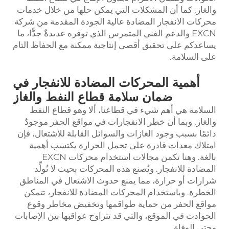
والغاز. كما أن المشكلات التي يمكن حلها من خلال خدمات
محركات الانفجار المضادة عالية الجودة المقدمة من شركة
EXCN والدعم الفني المتمرس الذي توفره عديدةٌ جدًّا، ما
يساعدكم على تحقيق أقصى إنتاجية ممكنة مع الحفاظ التام
على السلامة.
أهمية المحركات المضادة للانفجار في
ضمان سلامة قطاع النفط والغاز
السلامة هي أهم شيء في قطاعنا، ألا وهو قطاع النفط
والغاز. وبما أن خطر الانفجارات في مواقع الحفر موجودٌ
دائمًا بسبب وجود الغازات والسوائل القابلة للاشتعال، فإن
امتلاك معدات قادرة على تحمل الحرارة يكتسب أهمية
بالغة. وهنا تكمن مجالات استخدام محركات EXCN
المضادة للانفجار. وتُصنع هذه المحركات بحيث لا تُولِّد
شرارات أو حرارة، مما يمنع حدوث الاشتعال في المناطق
الخطرة. وباستخدام المحركات المضادة للانفجار، تتمكن
مواقع الحفر من حماية طواقمها وتخفيض مخاطر وقوع
الحوادث في الموقع، والتي قد تتراوح عواقبها بين الإصابات
وحتى الوفاة.