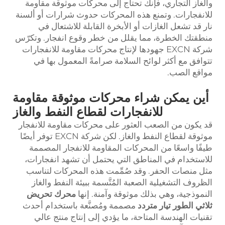
والغاز التجاري، فإنك تحتاج إلى محركات موثوقة مقاومة
للانفجارات. وتمنع هذه المحركات حدوث شرارات أو ألسنة
نار قد تشعل الغازات أو الأبخرة القابلة للاشتعال في
منطقتك الخطرة، مما يقلل من خطر وقوع انفجار. وتكرّس
شركة EXCN جهودها لإنتاج محركات مقاومة للانفجارات
تتوافق مع أكثر لوائح السلامة صرامةً المعمول بها في
مواقع الصب.
أين يمكن شراء محركات موثوقة مقاومة
للانفجارات لقطاع النفط والغاز
قد يكون من الصعب العثور على محركات مقاومة للانفجار
موثوقة لقطاع النفط والغاز. لكن شركة EXCN توفر أيضًا
طيفًا واسعًا من المحركات المقاومة للانفجار المصممة
للاستخدام في المناطق التي يحتمل أن تشهد انفجارات،
مثل منصات الحفر. وقد صُمِّمت هذه المحركات لتناسب
الظروف التشغيلية الصعبة المُتَّسمة ببيئة النفط والغاز
النموذجية، وهي بذلك موثوقة وآمنة. إنها
محرك تحريض
ثلاثي الطور تيار متردد
مصممة ومُصنَّعة باستخدام أحدث
تقنيات الهندسة المتاحة، ما يؤدي إلى إنتاج منتج عالي