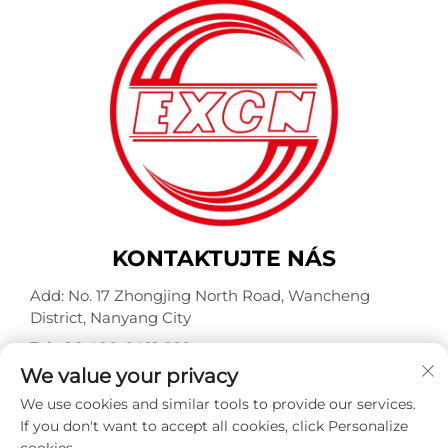
KONTAKTUJTE NÁS
Add: No. 17 Zhongjing North Road, Wancheng
District, Nanyang City
Tel:
+86-400-0491-999
We value your privacy
E-mail:
[email protected]
We use cookies and similar tools to provide our services.
If you don't want to accept all cookies, click Personalize