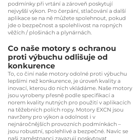
podmínky při vrtání a zároveň poskytují
nejvyšší výkon. Pro čerpání, stlačování a další
aplikace se na ně můžete spolehnout, pokud
jde o bezpečnost a spolehlivost na ropných
věžích / plošinách a plynárnách.
Co naše motory s ochranou
proti výbuchu odlišuje od
konkurence
To, co činí naše motory odolné proti výbuchu
lepšími než konkurence, je úroveň kvality a
inovací, kterou do nich vkládáme. Naše motory
jsou vyrobeny přesně podle specifikací a
norem kvality nutných pro použití v aplikacích
na těžebních polích ropy. Motory EXCN jsou
navrženy pro výkon a odolnost i v
nejnáročnějších provozních podmínkách –
jsou robustní, spolehlivé a bezpečné. Navíc se
naši zaměstnanci zavazují poskytovat