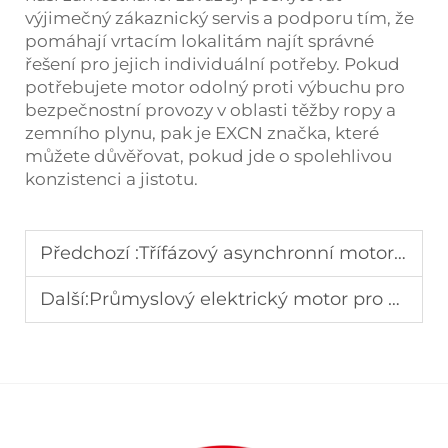
výjimečný zákaznický servis a podporu tím, že
pomáhají vrtacím lokalitám najít správné
řešení pro jejich individuální potřeby. Pokud
potřebujete motor odolný proti výbuchu pro
bezpečnostní provozy v oblasti těžby ropy a
zemního plynu, pak je EXCN značka, které
můžete důvěřovat, pokud jde o spolehlivou
konzistenci a jistotu.
Předchozí :
Třífázový asynchronní motor pro čerpadlové systémy: Průmyslový průvodce výkonem
Další:
Průmyslový elektrický motor pro kompresory: požadavky na výkon a výběr