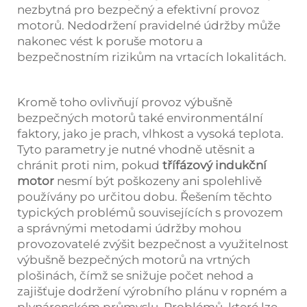
nezbytná pro bezpečný a efektivní provoz
motorů. Nedodržení pravidelné údržby může
nakonec vést k poruše motoru a
bezpečnostním rizikům na vrtacích lokalitách.
Kromě toho ovlivňují provoz výbušně
bezpečných motorů také environmentální
faktory, jako je prach, vlhkost a vysoká teplota.
Tyto parametry je nutné vhodně utěsnit a
chránit proti nim, pokud
třífázový indukční
motor
nesmí být poškozeny ani spolehlivě
používány po určitou dobu. Řešením těchto
typických problémů souvisejících s provozem
a správnými metodami údržby mohou
provozovatelé zvýšit bezpečnost a využitelnost
výbušně bezpečných motorů na vrtných
plošinách, čímž se snižuje počet nehod a
zajišťuje dodržení výrobního plánu v ropném a
plynárenském průmyslu. Problémů, které lze