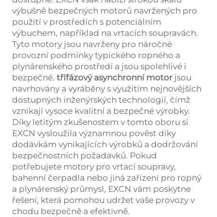
výbušně bezpečných motorů navržených pro
použití v prostředích s potenciálním
výbuchem, například na vrtacích soupravách.
Tyto motory jsou navrženy pro náročné
provozní podmínky typického ropného a
plynárenského prostředí a jsou spolehlivé i
bezpečné.
třífázový asynchronní motor
jsou
navrhovány a vyráběny s využitím nejnovějších
dostupných inženýrských technologií, čímž
vznikají vysoce kvalitní a bezpečné výrobky.
Díky letitým zkušenostem v tomto oboru si
EXCN vysloužila významnou pověst díky
dodávkám vynikajících výrobků a dodržování
bezpečnostních požadavků. Pokud
potřebujete motory pro vrtací soupravy,
bahenní čerpadla nebo jiná zařízení pro ropný
a plynárenský průmysl, EXCN vám poskytne
řešení, která pomohou udržet vaše provozy v
chodu bezpečně a efektivně.