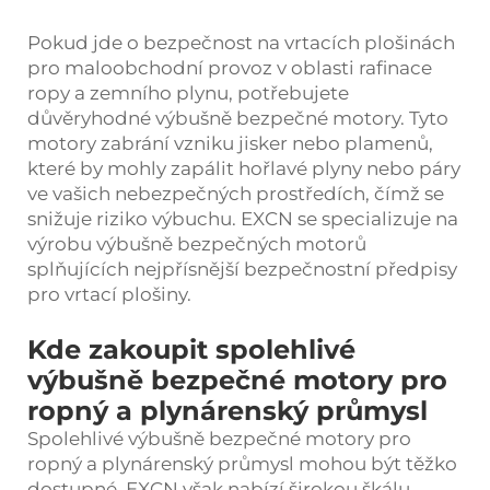
Pokud jde o bezpečnost na vrtacích plošinách
pro maloobchodní provoz v oblasti rafinace
ropy a zemního plynu, potřebujete
důvěryhodné výbušně bezpečné motory. Tyto
motory zabrání vzniku jisker nebo plamenů,
které by mohly zapálit hořlavé plyny nebo páry
ve vašich nebezpečných prostředích, čímž se
snižuje riziko výbuchu. EXCN se specializuje na
výrobu výbušně bezpečných motorů
splňujících nejpřísnější bezpečnostní předpisy
pro vrtací plošiny.
Kde zakoupit spolehlivé
výbušně bezpečné motory pro
ropný a plynárenský průmysl
Spolehlivé výbušně bezpečné motory pro
ropný a plynárenský průmysl mohou být těžko
dostupné. EXCN však nabízí širokou škálu