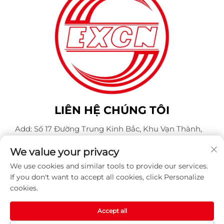
LIÊN HỆ CHÚNG TÔI
Add: Số 17 Đường Trung Kinh Bắc, Khu Vạn Thành,
Thành phố Nam Dương
We value your privacy
Điện thoại:
+86-400-0491-999
We use cookies and similar tools to provide our services.
Email:
[email protected]
If you don't want to accept all cookies, click Personalize
cookies.
Bản quyền © Công ty TNHH Động cơ Weite Chống Nổ
Accept all
Nam Dương. Mọi quyền được bảo lưu -
Chính sách bảo