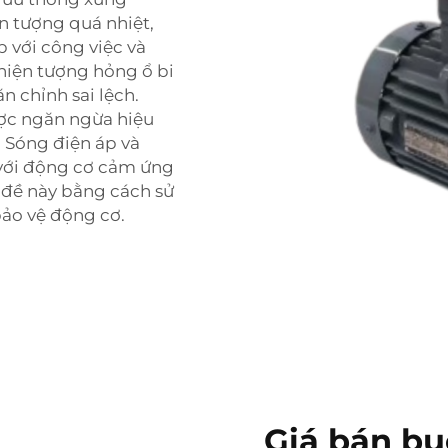
 tượng quá nhiệt,
 với công việc và
hiện tượng hỏng ổ bi
n chỉnh sai lệch.
ược ngăn ngừa hiệu
. Sóng điện áp và
 với động cơ cảm ứng
 đề này bằng cách sử
bảo vệ động cơ.
Giá bán b