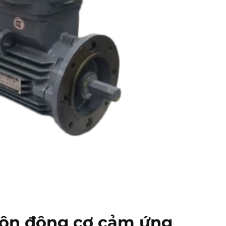
uôn động cơ cảm ứng