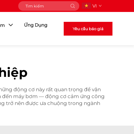
VI
Ứng Dụng
ẩm
Yêu cầu báo giá
hiệp
hững động cơ này rất quan trọng để vận
yền đến máy bơm — động cơ cảm ứng công
ng trở nên được ưa chuộng trong ngành