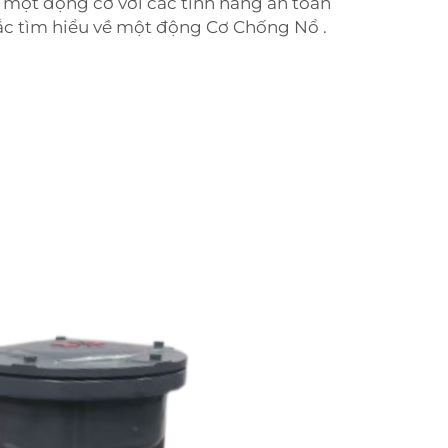
 một động cơ với các tính năng an toàn
ắc tìm hiểu về một
động Cơ Chống Nổ
.