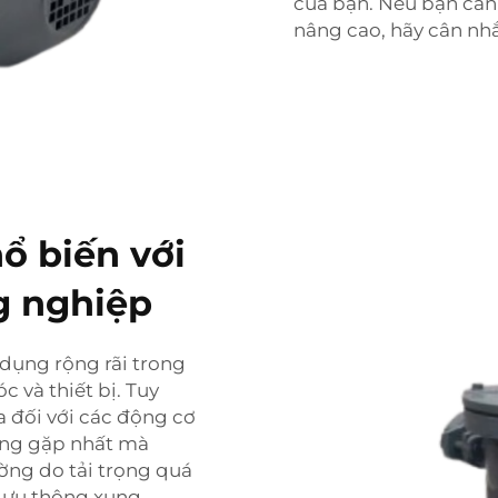
của bạn. Nếu bạn cần
nâng cao, hãy cân nh
ổ biến với
g nghiệp
dụng rộng rãi trong
và thiết bị. Tuy
a đối với các động cơ
ờng gặp nhất mà
ờng do tải trọng quá
lưu thông xung