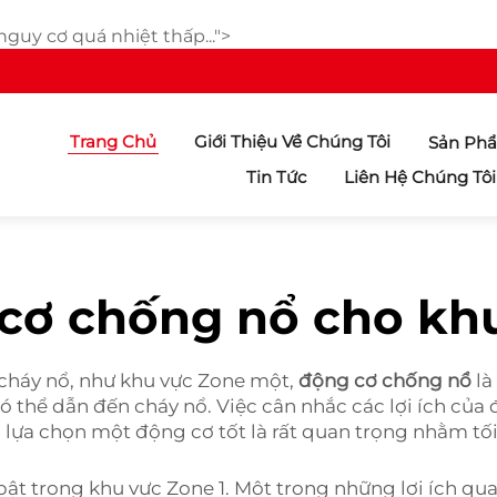
guy cơ quá nhiệt thấp...">
Trang Chủ
Giới Thiệu Về Chúng Tôi
Sản Ph
Tin Tức
Liên Hệ Chúng Tôi
cơ chống nổ cho khu
cháy nổ, như khu vực Zone một,
động cơ chống nổ
là
 có thể dẫn đến cháy nổ. Việc cân nhắc các lợi ích củ
lựa chọn một động cơ tốt là rất quan trọng nhằm tối 
ật trong khu vực Zone 1. Một trong những lợi ích qu