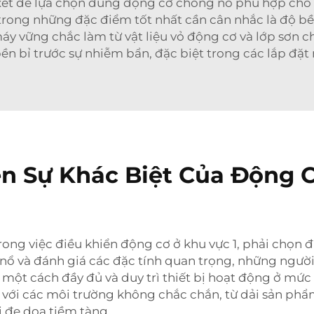
xét để lựa chọn đúng động cơ chống nổ phù hợp ch
trong những đặc điểm tốt nhất cần cân nhắc là độ bền
áy vững chắc làm từ vật liệu vỏ động cơ và lớp sơn
ền bỉ trước sự nhiễm bẩn, đặc biệt trong các lắp đặt n
n Sự Khác Biệt Của Động
ong việc điều khiển động cơ ở khu vực 1, phải chọn
 nổ và đánh giá các đặc tính quan trọng, những ngư
 một cách đầy đủ và duy trì thiết bị hoạt động ở mức
 với các môi trường không chắc chắn, từ dải sản ph
i đe dọa tiềm tàng.