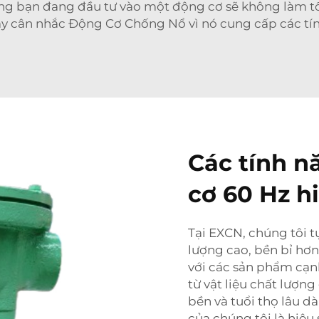
g bạn đang đầu tư vào một động cơ sẽ không làm tốn
ãy cân nhắc
Động Cơ Chống Nổ
vì nó cung cấp các tí
Các tính n
cơ 60 Hz h
Tại EXCN, chúng tôi 
lượng cao, bền bỉ hơn
với các sản phẩm cạn
từ vật liệu chất lượn
bền và tuổi thọ lâu d
của chúng tôi là hiệu