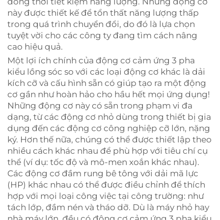
đồng thời tiết kiệm năng lượng. Những động cơ
này được thiết kế để tổn thất năng lượng thấp
trong quá trình chuyển đổi, do đó là lựa chọn
tuyệt vời cho các công ty đang tìm cách nâng
cao hiệu quả.
Một lợi ích chính của động cơ cảm ứng 3 pha
kiểu lồng sóc so với các loại động cơ khác là dải
kích cỡ và cấu hình sẵn có giúp tạo ra một động
cơ gần như hoàn hảo cho hầu hết mọi ứng dụng!
Những động cơ này có sẵn trong phạm vi đa
dạng, từ các động cơ nhỏ dùng trong thiết bị gia
dụng đến các động cơ công nghiệp cỡ lớn, nặng
ký. Hơn thế nữa, chúng có thể được thiết lập theo
nhiều cách khác nhau để phù hợp với tiêu chí cụ
thể (ví dụ: tốc độ và mô-men xoắn khác nhau).
Các động cơ đầm rung bê tông với dải mã lực
(HP) khác nhau có thể được điều chỉnh để thích
hợp với mọi loại công việc tại công trường: như
tách lớp, đầm nén và tháo dỡ. Dù là máy nhỏ hay
nhà máy lớn, đều có động cơ cảm ứng 3 pha kiểu