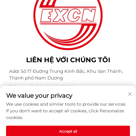
LIÊN HỆ VỚI CHÚNG TÔI
Add: Số 17 Đường Trung Kinh Bắc, Khu Vạn Thành,
Thành phố Nam Dương
Điện thoại:
+86-400-0491-999
We value your privacy
Email:
[email protected]
We use cookies and similar tools to provide our services.
If you don't want to accept all cookies, click Personalize
cookies.
Bản quyền © Công ty TNHH Động cơ Weite Chống Nổ
Nam Dương. Mọi quyền được bảo lưu -
Chính sách bảo
mật
-
BLOG
Accept all