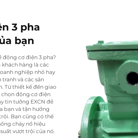
ện 3 pha
của bạn
ề động cơ điện 3 pha?
ủa khách hàng là các
 doanh nghiệp nhỏ hay
 tranh và các sản
 Từ thiết kế đến giao
a chọn động cơ điện
y tin tưởng EXCN để
a bạn và tận hưởng
trội. Bạn cũng có thể
ống cháy nổ hiệu
suất vượt trội của nó.