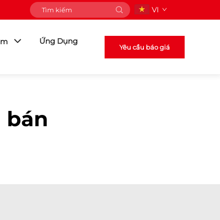
VI
Ứng Dụng
ẩm
Yêu cầu báo giá
g bán