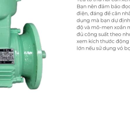
Bạn nên đảm bảo đọc 
điện, đáng để cân nh
dụng mà bạn dự định 
độ và mô-men xoắn m
đủ công suất theo nh
xem kích thước động 
lớn nếu sử dụng vỏ b