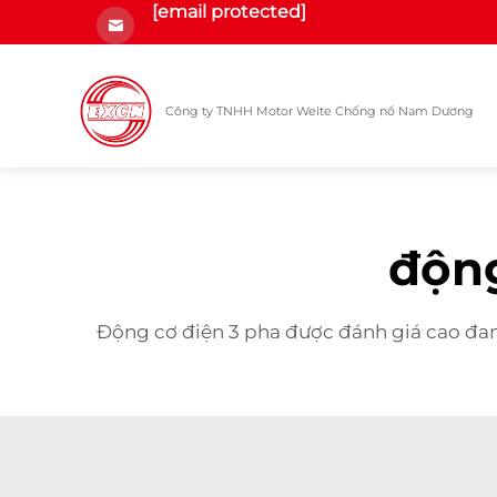
[email protected]
Công ty TNHH Motor Weite Chống nổ Nam Dương
động
Động cơ điện 3 pha được đánh giá cao đa