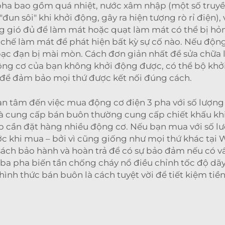
 pha bao gồm quá nhiệt, nước xâm nhập (một số truyề
đun sôi" khi khởi động, gây ra hiện tượng rò rỉ điện)
ông gió đủ để làm mát hoặc quạt làm mát có thể bị h
 chế làm mát để phát hiện bất kỳ sự cố nào. Nếu độn
ạc đạn bị mài mòn. Cách đơn giản nhất để sửa chữa l
ộng cơ của bạn không khởi động được, có thể bộ khởi 
a để đảm bảo mọi thứ được kết nối đúng cách.
 tâm đến việc mua động cơ điện 3 pha với số lượng l
hà cung cấp bán buôn thường cung cấp chiết khấu khi
p cần đặt hàng nhiều động cơ. Nếu bạn mua với số lư
ớc khi mua – bởi vì cũng giống như mọi thứ khác tại
ch bảo hành và hoàn trả để có sự bảo đảm nếu có v
a pha biến tần chống cháy nổ điều chỉnh tốc độ d
hình thức bán buôn là cách tuyệt vời để tiết kiệm ti