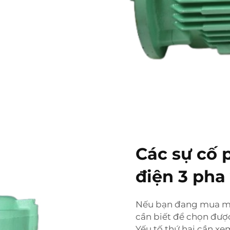
Các sự cố 
điện 3 pha
Nếu bạn đang mua mộ
cần biết để chọn đượ
Yếu tố thứ hai cần xe