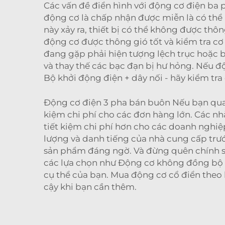
Các vấn đề điển hình với động cơ điện ba
động cơ là chấp nhận được miễn là có thể "
này xảy ra, thiết bị có thể không được th
động cơ được thông gió tốt và kiểm tra cơ
đang gặp phải hiện tượng lệch trục hoặc b
và thay thế các bạc đạn bị hư hỏng. Nếu đ
Bộ khởi động điện + dây nối - hãy kiểm tr
Động cơ điện 3 pha bán buôn Nếu bạn quan
kiệm chi phí cho các đơn hàng lớn. Các n
tiết kiệm chi phí hơn cho các doanh nghiệ
lượng và danh tiếng của nhà cung cấp trư
sản phẩm đáng ngờ. Và đừng quên chính sá
các lựa chọn như
Động cơ không đồng bộ b
cụ thể của bạn. Mua động cơ cổ điển theo 
cậy khi bạn cần thêm.