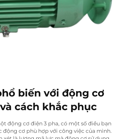
phổ biến với động cơ
 và cách khắc phục
t động cơ điện 3 pha, có một số điều bạn
c động cơ phù hợp với công việc của mình.
m xét là lượng mã lực mà động cơ sử dụng.