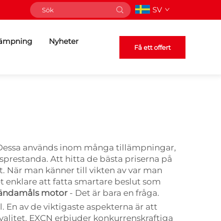
SV
lämpning
Nyheter
Få ett offert
. Dessa används inom många tillämpningar,
tsprestanda. Att hitta de bästa priserna på
t. När man känner till vikten av var man
et enklare att fatta smartare beslut som
ländamåls motor
- Det är bara en fråga.
l. En av de viktigaste aspekterna är att
 kvalitet. EXCN erbjuder konkurrenskraftiga