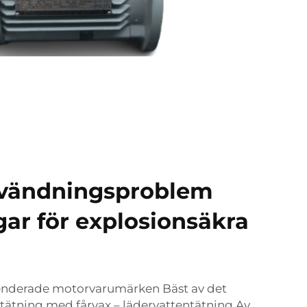
nvändningsproblem
gar för explosionsäkra
nderade motorvarumärken Bäst av det
ntätning med fårvax – lädervattentätning Av