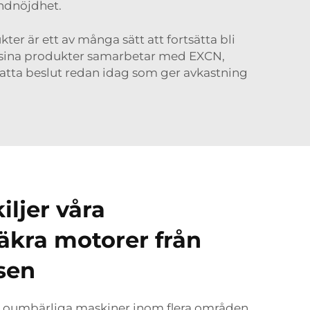
undnöjdhet.
er är ett av många sätt att fortsätta bli
r sina produkter samarbetar med EXCN,
u fatta beslut redan idag som ger avkastning
iljer våra
äkra motorer från
sen
r oumbärliga maskiner inom flera områden