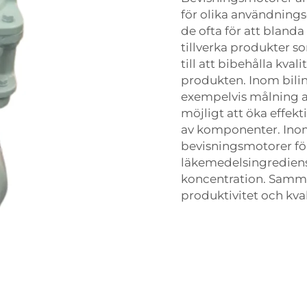
för olika användning
de ofta för att blanda
tillverka produkter s
till att bibehålla kva
produkten. Inom bilin
exempelvis målning av
möjligt att öka effek
av komponenter. Ino
bevisningsmotorer fö
läkemedelsingrediens
koncentration. Samma
produktivitet och kval