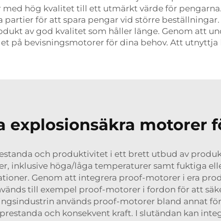
ed hög kvalitet till ett utmärkt värde för pengarna. 
artier för att spara pengar vid större beställningar.
en produkt av god kvalitet som håller länge. Genom at
et på bevisningsmotorer för dina behov. Att utnyttja
a explosionsäkra motorer f
prestanda och produktivitet i ett brett utbud av prod
öer, inklusive höga/låga temperaturer samt fuktiga el
oner. Genom att integrera proof-motorer i era produk
vänds till exempel proof-motorer i fordon för att säkerst
ingsindustrin används proof-motorer bland annat för a
estanda och konsekvent kraft. I slutändan kan integ