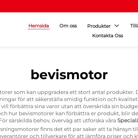
Hemsida
Om oss
Til
Produkter
Kontakta Oss
bevismotor
otorer som kan uppgradera ett stort antal produkter
pningar för att säkerställa smidig funktion och kvalite
ill förbättra sina varor utan att överskrida sin budge
 och hur bevismotorer kan förbättra er produkt, blir d
För särskilda behov, överväg att utforska våra
Specia
sningsmotorer finns det ett par saker att ta hänsyn til
verantörer och tillverkare för att jämföra priser och