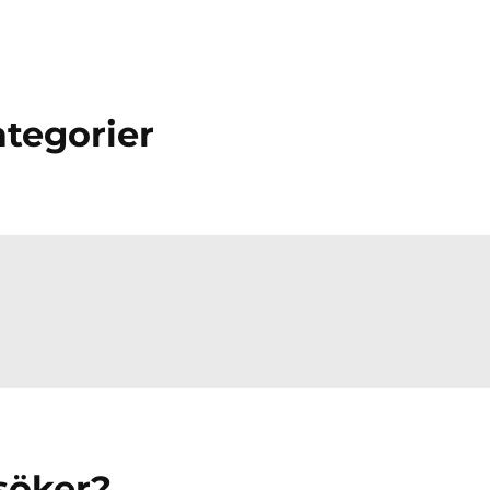
tegorier
 söker?