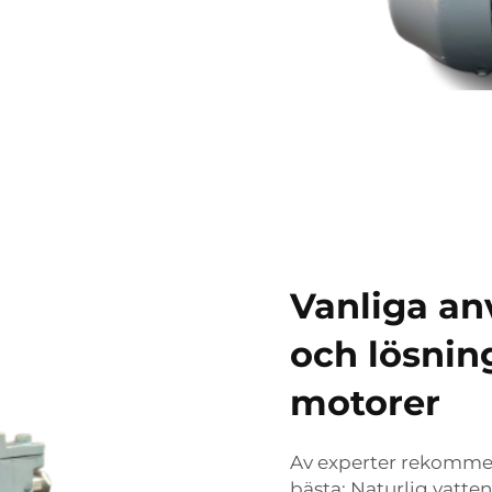
Vanliga a
och lösnin
motorer
Av experter rekomme
bästa: Naturlig vatte