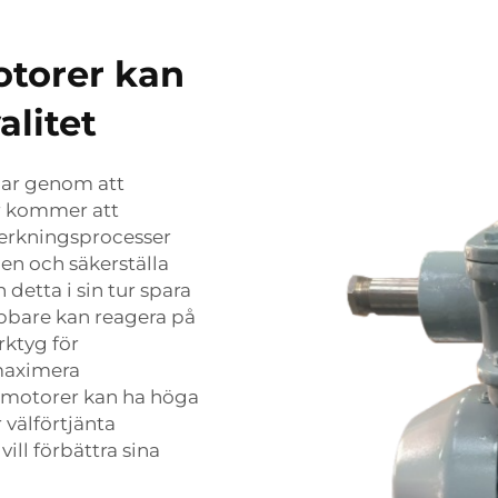
otorer kan
alitet
lar genom att
r kommer att
verkningsprocesser
en och säkerställa
detta i sin tur spara
abbare kan reagera på
rktyg för
maximera
ismotorer kan ha höga
 välförtjänta
ill förbättra sina