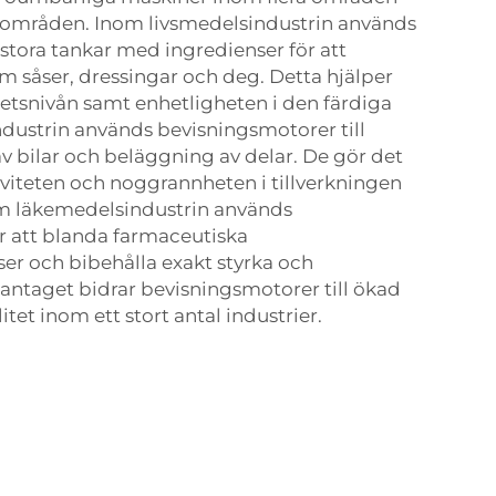
sområden. Inom livsmedelsindustrin används
 stora tankar med ingredienser för att
om såser, dressingar och deg. Detta hjälper
litetsnivån samt enhetligheten i den färdiga
dustrin används bevisningsmotorer till
 bilar och beläggning av delar. De gör det
tiviteten och noggrannheten i tillverkningen
m läkemedelsindustrin används
r att blanda farmaceutiska
er och bibehålla exakt styrka och
ntaget bidrar bevisningsmotorer till ökad
itet inom ett stort antal industrier.