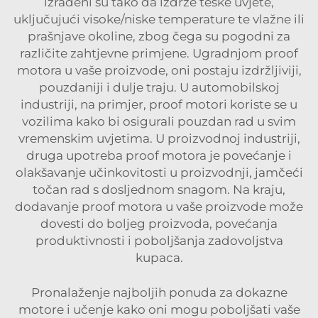
izrađeni su tako da izdrže teške uvjete,
uključujući visoke/niske temperature te vlažne ili
prašnjave okoline, zbog čega su pogodni za
različite zahtjevne primjene. Ugradnjom proof
motora u vaše proizvode, oni postaju izdržljiviji,
pouzdaniji i dulje traju. U automobilskoj
industriji, na primjer, proof motori koriste se u
vozilima kako bi osigurali pouzdan rad u svim
vremenskim uvjetima. U proizvodnoj industriji,
druga upotreba proof motora je povećanje i
olakšavanje učinkovitosti u proizvodnji, jamčeći
točan rad s dosljednom snagom. Na kraju,
dodavanje proof motora u vaše proizvode može
dovesti do boljeg proizvoda, povećanja
produktivnosti i poboljšanja zadovoljstva
kupaca.
Pronalaženje najboljih ponuda za dokazne
motore i učenje kako oni mogu poboljšati vaše