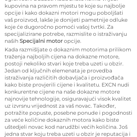
kupovina na pravom mjestu te koje su najbolje
opcije i kako dokazni motori mogu poboljšati
vaš proizvod, lakše je donijeti pametnije odluke
koje će dugoročno pomoći vašoj tvrtki. Za
specijalizirane potrebe, razmislite o istraživanju
naših
Specijalni motor
opcije.
Kada razmišljate o dokaznim motorima prilikom
traženja najboljih cijena na dokazne motore,
postoji nekoliko stvari koje treba uzeti u obzir.
Jedan od ključnih elemenata je provedba
istraživanja različitih dobavljača i proizvođača
kako biste provjerili cijene i kvalitetu. EXCN nudi
konkurentne cijene na naše dokazne motore
najnovije tehnologije, osiguravajući visok kvalitet
uz izvrsnu vrijednost za vaš novac. Također,
potražite popuste, posebne ponude i pogodnosti
za veće količine dokaznih motora kako biste
uštedjeli novac kod narudžbi većih količina. Još
jedna stvar koju treba uzeti u obzir je reputacija i