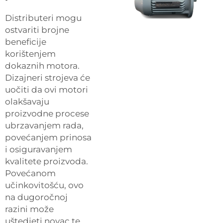
Distributeri mogu
ostvariti brojne
beneficije
korištenjem
dokaznih motora.
Dizajneri strojeva će
uočiti da ovi motori
olakšavaju
proizvodne procese
ubrzavanjem rada,
povećanjem prinosa
i osiguravanjem
kvalitete proizvoda.
Povećanom
učinkovitošću, ovo
na dugoročnoj
razini može
uštedjeti novac te