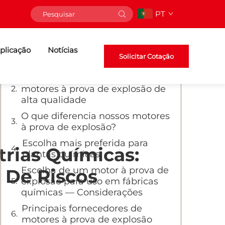
PT
Índice
plicação
As indústrias químicas são locais
Notícias
Solicitar Cotação
perigosos
Onde você pode adquirir
motores à prova de explosão de
alta qualidade
O que diferencia nossos motores
à prova de explosão?
Escolha mais preferida para
trias Químicas:
plantas químicas
Escolha de um motor à prova de
 De Riscos
explosão para uso em fábricas
químicas — Considerações
Principais fornecedores de
motores à prova de explosão