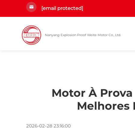
[email protected]
Nanyang Explosion Proof Weite Motor Co., Ltd.
Motor À Prova 
Melhores 
2026-02-28 23:16:00