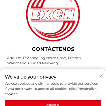
CONTÁCTENOS
Add: No. 17 Zhongjing Norte Road, Distrito
Wancheng, Ciudad Nanyang
Tel:
+86-400-0491-999
We value your privacy
Correo electrónico:
[email protected]
We use cookies and similar tools to provide our services.
If you don't want to accept all cookies, click Personalize
cookies.
Derechos de autor © Nanyang Explosion Proof Weite
Motor Co., Ltd. Reservados todos los derechos -
Política
de privacidad
-
Blog
Accept all