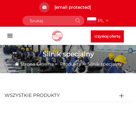
[email protected]
PL
Uzyskaj ofertę
Silnik specjalny
Strona Główna
>
Produkty
>
Silnik specjalny
WSZYSTKIE PRODUKTY