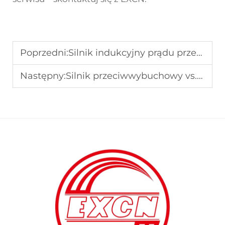
Poprzedni:
Silnik indukcyjny prądu przemiennego: Wskazówki dotyczące efektywności w operacjach przemysłowych
Następny:
Silnik przeciwwybuchowy vs. silnik zaplonoodporny: jaka jest różnica?