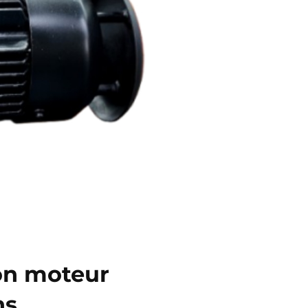
on moteur
ns