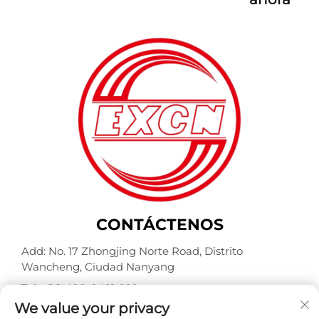
CONTÁCTENOS
Add: No. 17 Zhongjing Norte Road, Distrito
Wancheng, Ciudad Nanyang
Tel.:
+86-400-0491-999
We value your privacy
Correo electrónico:
[email protected]