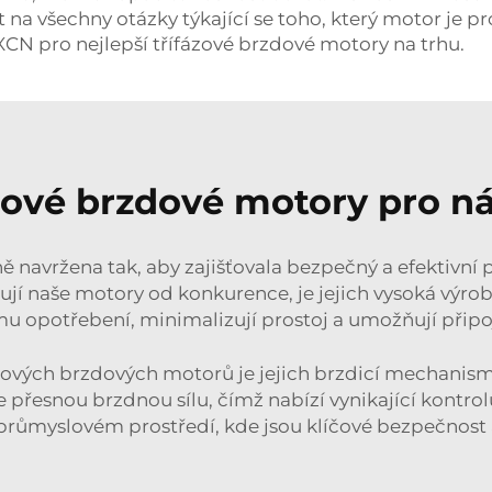
všechny otázky týkající se toho, který motor je pro 
CN pro nejlepší třífázové brzdové motory na trhu.
fázové brzdové motory pro
 navržena tak, aby zajišťovala bezpečný a efektivní 
šují naše motory od konkurence, je jejich vysoká výrob
u opotřebení, minimalizují prostoj a umožňují připo
fázových brzdových motorů je jejich brzdicí mechani
e přesnou brzdnou sílu, čímž nabízí vynikající kontrol
 průmyslovém prostředí, kde jsou klíčové bezpečnost 