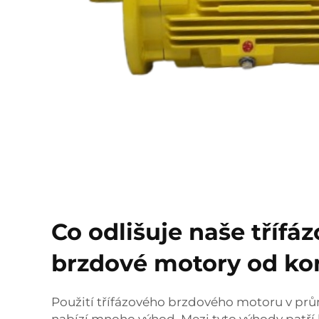
Co odlišuje naše třífá
brzdové motory od k
Použití třífázového brzdového motoru v pr