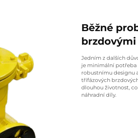
Běžné prob
brzdovými 
Jedním z dalších důvo
je minimální potřeba
robustnímu designu a
třífázových brzdovýc
dlouhou životnost, c
náhradní díly.