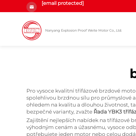
[email protected]
Nanyang Explosion Proof Weite Motor Co., Ltd.
Pro vysoce kvalitní třífázové brzdové mot
spolehlivou brzdnou sílu pro průmyslové ap
ohledem na kvalitu a dlouhou životnost, ta
bezpečné varianty, zvažte
Řada YBK3 tříf
Zajištění nejlepších nabídek na třífázové
výhodným cenám a úžasnému, vysoce odbor
potřebujete jeden motor nebo celou dodáv