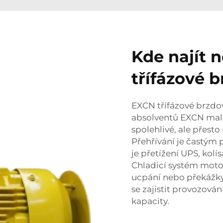
Kde najít n
třífázové 
EXCN třífázové brzdo
absolventů EXCN malé
spolehlivé, ale přes
Přehřívání je častým 
je přetížení UPS, kolí
Chladicí systém moto
ucpání nebo překážky,
se zajistit provozová
kapacity.