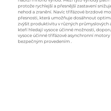
nabízí mnoho výhod. Mezi tyto výhody patří 
protože rychlejší a přesnější zastavení sni
nehod a zranění. Navíc třífázové brzdové mo
přesnosti, která umožňuje dosáhnout optimá
zvýšit produktivitu v různých průmyslových a
kteří hledají vysoce účinné možnosti, dop
vysoce účinné třífázové asynchronní motory
bezpečným provedením
.