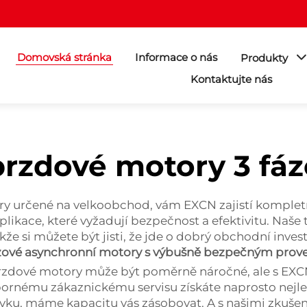
Domovská stránka
Informace o nás
Produkty
Kontaktujte nás
brzdové motory 3 fáz
ory určené na velkoobchod, vám EXCN zajistí kompletn
likace, které vyžadují bezpečnost a efektivitu. Naše
kže si můžete být jisti, že jde o dobrý obchodní inve
ázové asynchronní motory s výbušně bezpečným pro
 brzdové motory může být poměrně náročné, ale s EXC
nému zákaznickému servisu získáte naprosto nejlep
ku, máme kapacitu vás zásobovat. A s našimi zkuše