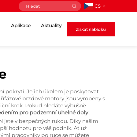
CS
Aplikace
Aktuality
Získat nabídku
e
í pokrytí. Jejich úkolem je poskytovat
 třífázové brzdové motory jsou vyrobeny s
stiční krok. Pokud hledáte výbušně
vedením pro podzemní uhelné doly
.
N jste v bezpečných rukou. Díky našim
ší hodnotu pro váš podnik. Ať už
nými pracovníky po ruce se můžete