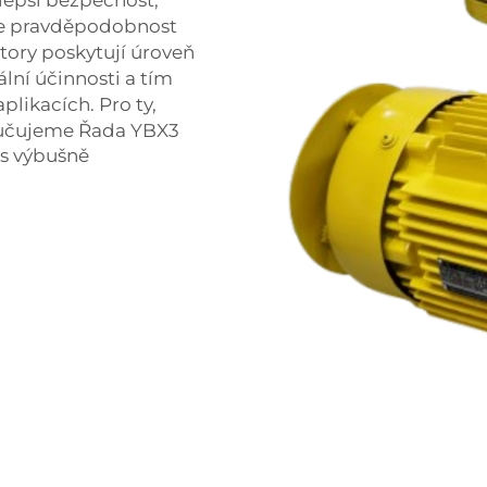
lepší bezpečnost,
žuje pravděpodobnost
tory poskytují úroveň
lní účinnosti a tím
plikacích. Pro ty,
oručujeme
Řada YBX3
 s výbušně