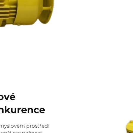
zové
onkurence
ůmyslovém prostředí