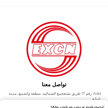
تواصل معنا
Add: رقم 17 طريق تشنغجينغ الشمالية، منطقة وانشينغ، مدينة
نانيانغ
هاتف:
+86-400-0491-999
We value your privacy