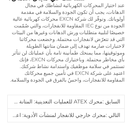
عند اختيار المحركات الكهربائية لنشاطك في مجال
الدهانات، يجب أن تكون الجودة والسلامة في مقدمة
أولوياتك. وتوفّر لك شركة EXCN محركات كهربائية عالية
الجودة من نوع IEC المقاومة للانفجارات، والتي صُمّمت
خصيصًا لتلبية متطلبات ورش الدهانات وغيرها من البيئات
التي قد تتعرّض لانفجارات محتملة. وخضعت محركاتنا
لاختبارات صارمة تهدف إلى ضمان متانتها الطويلة
وموثوقيتها، مما يمنحك طمأنينة تامة بأن عملياتك لن تتأثر
بأي مخاطر محتملة. وباختيارك محركات EXCN، فإنك
تستثمر في سلامة موظفيك واستدامة نشاط شركتك.
اعتمِد على شركة EXCN في تأمين جميع محركاتك
المقاومة للانفجارات، واحسُ بالفرق في الجودة والسلامة.
السابق :
محرك ATEX للعمليات التعدينية: المتانة في البيئات القاسية
التالي :
محرك خارجي للانفجار لمنشآت الأدوية: اعتبارات التصميم الصحي