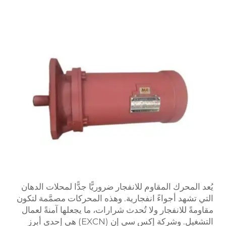
يُعد المحرك المقاوم للانفجار ضروريًّا جدًّا لمحلات الدهان
التي تشهد أجواءً انفجارية. وهذه المحركات مصمَّمة لتكون
مقاومةً للانفجار ولا تُحدث شرارات، ما يجعلها آمنةً لعمال
التشغيل. وشركة إكس سي إن (EXCN) هي إحدى أبرز