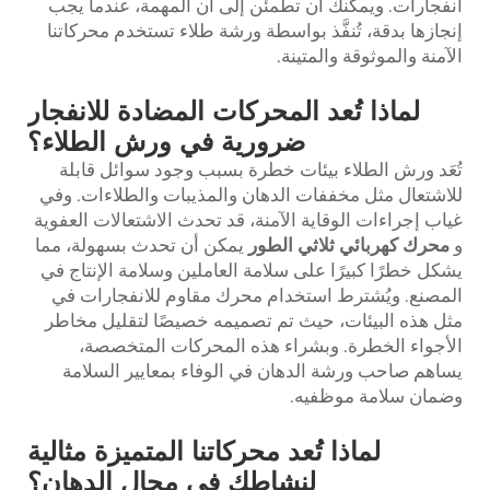
انفجارات. ويمكنك أن تطمئن إلى أن المهمة، عندما يجب
إنجازها بدقة، تُنفَّذ بواسطة ورشة طلاء تستخدم محركاتنا
الآمنة والموثوقة والمتينة.
لماذا تُعد المحركات المضادة للانفجار
ضرورية في ورش الطلاء؟
تُعَد ورش الطلاء بيئات خطرة بسبب وجود سوائل قابلة
للاشتعال مثل مخففات الدهان والمذيبات والطلاءات. وفي
غياب إجراءات الوقاية الآمنة، قد تحدث الاشتعالات العفوية
و
محرك كهربائي ثلاثي الطور
يمكن أن تحدث بسهولة، مما
يشكل خطرًا كبيرًا على سلامة العاملين وسلامة الإنتاج في
المصنع. ويُشترط استخدام محرك مقاوم للانفجارات في
مثل هذه البيئات، حيث تم تصميمه خصيصًا لتقليل مخاطر
الأجواء الخطرة. وبشراء هذه المحركات المتخصصة،
يساهم صاحب ورشة الدهان في الوفاء بمعايير السلامة
وضمان سلامة موظفيه.
لماذا تُعد محركاتنا المتميزة مثالية
لنشاطك في مجال الدهان؟