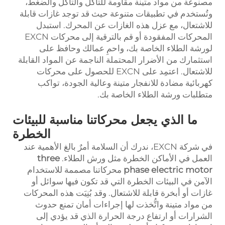
مصنوعة من مواد متينة مقاومة للتآكل والتآكل والضغط،
وتُستخدم في تطبيقات متنوعة حيث قد توجد غازات قابلة
للاشتعال، مع عزل هذه الغازات عن المحرك. استبدل
المحركات المفقودة أو قم بالترقية إلى محركات EXCN
لورشة الطلاء الخاصة بك، واحمِ عمالك وحافظ على
استثمارك من الأضرار المحتملة الناجمة عن المواد القابلة
للاشتعال. اعتمِد على EXCN للحصول على محركات
كهربائية مضادة للانفجار متينة وعالية الجودة، تواكب
متطلبات ورشة الطلاء الخاصة بك.
ما الذي يجعل محركاتنا مناسبة للبيئات
الخطرة
في شركة EXCN، ندرك أن السلامة أمرٌ بالغ الأهمية عند
العمل في الأماكن الخطرة مثل ورش الطلاء.
three
phase electric motor
محركاتنا مصممة للاستخدام
الآمن في البيئات الخطرة التي قد تكون فيها سوائل أو
غازات أو أبخرة قابلة للاشتعال. وقد بُنِيَت هذه المحركات
من مواد متينة واتُّخذت لها إجراءات أمان تمنع حدوث
الشرارات أو ارتفاع درجة الحرارة الذي قد يؤدي إلى