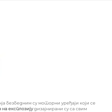
чја безбедним су моторни уређаји који се
на експлозију
дизајнирани су са свим