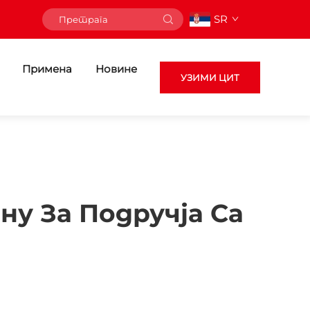
SR
Примена
Новине
УЗИМИ ЦИТ
у За Подручја Са