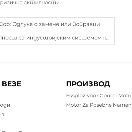
је ризичне активности.
ор: Одлуке о замене или поправци
т са индустријским системом контроле
 ВЕЗЕ
ПРОИЗВОД
Eksplozivno Otporni Moto
води
Motor Za Posebne Namen
на
е