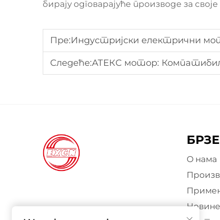
бирају одговарајуће производе за сво
Пре:
Индустријски електрични мот
Следеће:
АТЕКС мотор: Компатибилнос
БРЗЕ
О нама
Произ
Приме
Новин