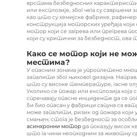
врстама безбедносних карактеристика
или експлозије, због чега су савршени 
као што су хемијске фабрике, рафине
конструкција моторских уређаја који 
мотор који се загрева или прегрева п
који су критични за безбедност, ова т
Како се мотор који не мо
местима?
У опасним зонама је упроплетено мнош
запалити због њиховог дизајна. Напра
што су високе температуре, гасне олу
Уколико се пожар или експлозија која 
спречавају опасне инциденте да се п
би био опасан у фабрици сапуна са ва
може запалити, ризик од пожара који у
смањен; стога је безбедност за особљ
асинхронни
мотор
да показују висок 
што га чини неопходним за животну ср