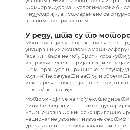
условима. Њихови мотори су изграђе
температурама и условима како би се
индустрији, а истовремено са сигурн
главним приоритетом.
У реду, шта су то моторс
Мотори који су непрогодни су констр
унутрашњих експлозија у атмосферу и
гаса или паре не могу проћи кроз кут
издржљивих материјала који могу да 
температуре и притиске. У случају 
хоукинг ће сачувати ватру и спречити 
или паре у непосредној близини, тако
пожар/експлозију.
Мотори који се не могу експлодирати 
били безбедни у опасним индустријам
EXCN је познато кинеско приватно пре
националне увозне и извозне сертиф
уређаја који се не могу запалити и гд