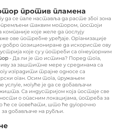
отор против пламена
у да се пале наставља да расте због зона
у опремљени таквим мотором, постоји
 компаније које желе да послују
же ове потребне уређаје. Организације
су добро позициониране да искористе ову
стрија које су у потреби са огнеупорним
тор
- Да ли је то истина? Поред тога,
иву за заштитне мере у срединама са
огу изградити трајне односе са
рски оган. Осим тога, пружањем
 услуге, могуће је да се добављачи
ржишта. Са индустријом која постаје све
дности о опасним локацијама, потреба за
но ће се повећати, што ће дугорочно
за добављаче на рубљи.
не