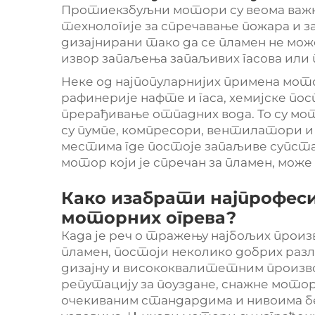
Протиекзбуљни мотори су веома важн
технологије за спречавање пожара и за
дизајнирани тако да се пламен не мож
извор запаљења запаљивих гасова или 
Неке од најпопуларнијих примена мото
рафинерије нафте и гаса, хемијске по
прерађивање отпадних вода. То су мо
су пумпе, компресори, вентилатори и
местима где постоје запаљиве супста
мотор који је спречан за пламен, може
Како изабрати најпрофес
моторних огрева?
Када је реч о тражењу најбољих произ
пламен, постоји неколико добрих раз
дизајну и висококвалитетним произво
репутацију за поуздане, снажне мотор
очекиваним стандардима и нивоима б