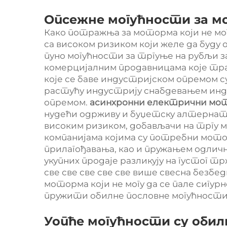
Опсежне могућности за м
Како потражња за моторма који не мог
са високом ризиком који желе да буд
пуно могућности за тргуње на рубљи за
комерцијалним продавницама које тра
које се баве индустријском опремом 
растућу индустрију снабдевањем инду
опремом.
асинхронни електрични мо
нудећи одрживу и буџетску алтернат
високим ризиком, добављачи на тргу м
компанијама којима су потребни мото
прилагођавања, као и пружањем одличне
укупних продаје разликују на густог т
све све све све све више свесна безбе
моторма који не могу да се пале сигур
пружити обилне пословне могућности 
Уопће могућности су обил