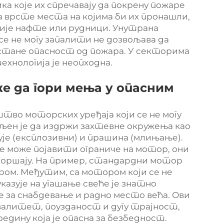
 које их спречавају да покрену пожаре
за врсте места на којима би их пронашли,
рије нафте или рудници. Унутрана
се не могу запалити не дозвољава да
остане опасност од пожара. У секторима
ехнологија је неопходна.
же да гори мења у опасним
тво моторских уређаја који се не могу
вљен је да издржи захтевне окружења као
је (експлозивни) и прашина (млињање).
се може појавити ограниче на мотор, они
огоршају. На пример, стандардни мотор
тром. Међутим, са мотором који се не
казује на угашање свеће је знатно
е за снабдевање и радно место већа. Ови
квалитет, поузданост и дугу трајност,
едину која је опасна за безбедност.