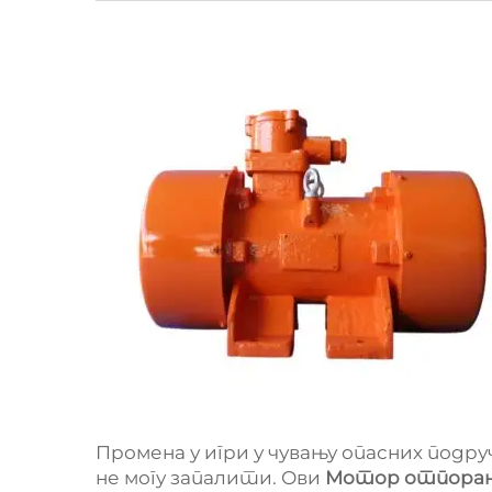
Промена у игри у чувању опасних подру
не могу запалити. Ови
Мотор отпоран 