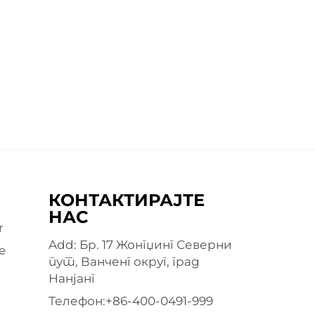
КОНТАКТИРАЈТЕ
НАС
r
Add: Бр. 17 Жонгџинг Северни
e
пут, Ванченг округ, град
Нанјанг
Телефон:
+86-400-0491-999