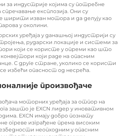
и за индустрије којима су потребне
 спречавање експлозија. Они су
е ширити изван мотора и да делују као
парова у околини.
рских уређаја у данашњој индустрији су
стројења, рударски локације и системи за
тори који се користе у опреми као што
 конвејтори који раде на опасним
нце. С друге стране, уколико се користи
 се избећи опасност од несрећа.
ионалније произвођаче
вођача моторних уређаја за отпор на
лога зашто је EXCN лидер у иновативном
дима. EXCN имају добро познату
не огреве изграђене према високим
езбедности неопходним у опасним