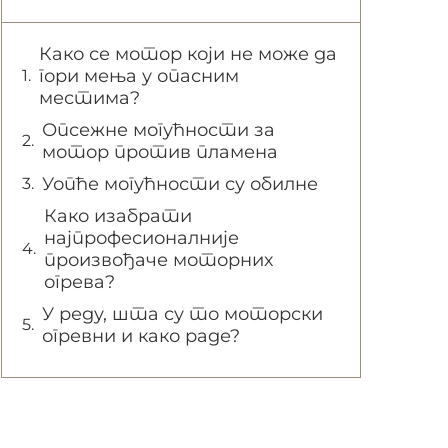
Како се мотор који не може да
гори мења у опасним
местима?
Опсежне могућности за
мотор против пламена
Уопће могућности су обилне
Како изабрати
најпрофесионалније
произвођаче моторних
огрева?
У реду, шта су то моторски
огревни и како раде?