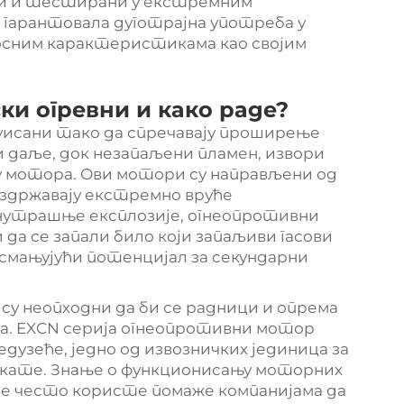
ни и тестирани у екстремним
 гарантовала дуготрајна употреба у
осним карактеристикама као својим
ки огревни и како раде?
уисани тако да спречавају проширење
 даље, док незапаљени пламен, извори
ију мотора. Ови мотори су направљени од
издржавају екстремно вруће
унутрашње експлозије, огнеопротивни
да се запали било који запаљиви гасови
 смањујући потенцијал за секундарни
су неопходни да би се радници и опрема
а. EXCN серија огнеопротивни мотор
дузеће, једно од извозничких јединица за
икате. Знање о функционисању моторних
е се често користе помаже компанијама да