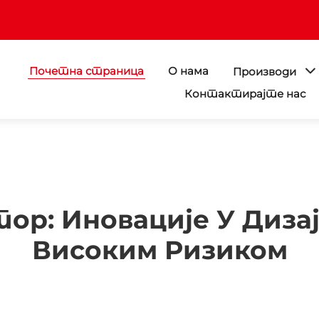
Почетна страница
О нама
Производи
Контактирајте нас
р: Иновације У Дизајн
Високим Ризиком