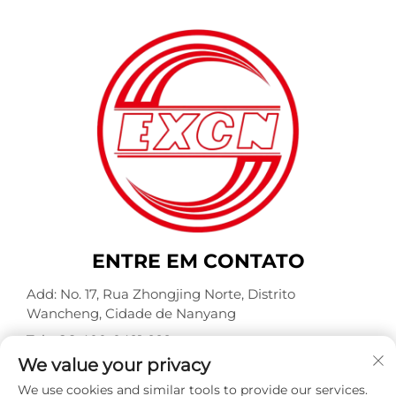
ENTRE EM CONTATO
Add: No. 17, Rua Zhongjing Norte, Distrito
Wancheng, Cidade de Nanyang
Tel.:
+86-400-0491-999
We value your privacy
E-mail:
[email protected]
We use cookies and similar tools to provide our services.