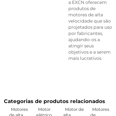
a EXCN oferecem
produtos de
motores de alta
velocidade que são
projetados para uso
por fabricantes,
ajudando-os a
atingir seus
objetivos e a serem
mais lucrativos.
Categorias de produtos relacionados
Motores
Motor
Motor de
Motores
de alta
elétrico
alta
de