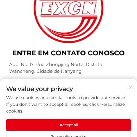
ENTRE EM CONTATO CONOSCO
Add: No. 17, Rua Zhongjing Norte, Distrito
Wancheng, Cidade de Nanyang
Tel.:
+86-400-0491-999
We value your privacy
E-mail:
[email protected]
We use cookies and similar tools to provide our services.
If you don't want to accept all cookies, click Personalize
cookies.
Direitos autorais © Nanyang Explosion Proof Weite
Motor Co., Ltd. Todos os direitos reservados -
Política de
Privacidade
-
BLOG
Accept all
Personalize cookies