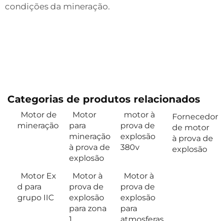
condições da mineração.
Categorias de produtos relacionados
Motor de
Motor
motor à
Fornecedor
mineração
para
prova de
de motor
mineração
explosão
à prova de
à prova de
380v
explosão
explosão
Motor Ex
Motor à
Motor à
d para
prova de
prova de
grupo IIC
explosão
explosão
para zona
para
1
atmosferas