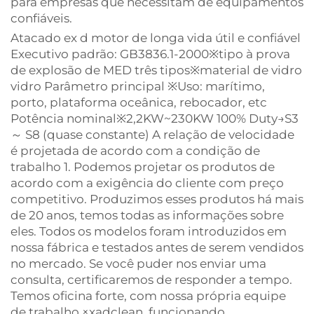
para empresas que necessitam de equipamentos
confiáveis.
Atacado ex d motor de longa vida útil e confiável
Executivo padrão: GB3836.1-2000※tipo à prova
de explosão de MED três tipos※material de vidro
vidro Parâmetro principal ※Uso: marítimo,
porto, plataforma oceânica, rebocador, etc
Potência nominal※2,2KW~230KW 100% Duty→S3
～ S8 (quase constante) A relação de velocidade
é projetada de acordo com a condição de
trabalho 1. Podemos projetar os produtos de
acordo com a exigência do cliente com preço
competitivo. Produzimos esses produtos há mais
de 20 anos, temos todas as informações sobre
eles. Todos os modelos foram introduzidos em
nossa fábrica e testados antes de serem vendidos
no mercado. Se você puder nos enviar uma
consulta, certificaremos de responder a tempo.
Temos oficina forte, com nossa própria equipe
de trabalho ×xadclean, funcionando