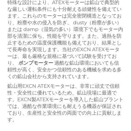
特殊な設計により、ATEXモーターは鉱山で典型的
な厳しい運転条件にも十分耐える頑健性を備えてい
ます。これらのモーターは完全密閉構造となってお
り、粉塵や水の侵入を防ぎ、 dusty（粉塵が多い）
または damp（湿気の多い）環境下でもモーター内
部を清潔に保ち、性能を守ります。また、過熱を防
止するための温度保護機能も備えており、結果とし
て長寿命を実現します。当社のEXCN ATEXモータ
ーは、最も厳格な規格に基づいて試験を受けてお
り、
ポンプモーター
過酷な鉱山環境においても信
頼性が高く、安全かつ信頼性のある機械を求める多
くの鉱山会社から支持されています。
鉱山用EXCN ATEXモーターは、非常に頑丈で信頼
性・安全性に優れているため、鉱山現場に最適で
す。EXCN製ATEXモーターを導入した鉱山プラント
では、過酷な作業環境にも耐えうる機器が保証され
ており、生産性と安全性の両面での向上に貢献しま
す。