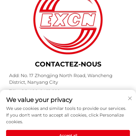
CONTACTEZ-NOUS
Add: No. 17 Zhongjing North Road, Wancheng
District, Nanyang City
Tél. :
+86-400-0491-999
We value your privacy
E-mail :
[email protected]
We use cookies and similar tools to provide our services.
If you don't want to accept all cookies, click Personalize
cookies.
Copyright © Nanyang Explosion Proof Weite Motor Co.,
Ltd. Tous droits réservés -
Politique de confidentialité
-
BLOGUE
Accept all