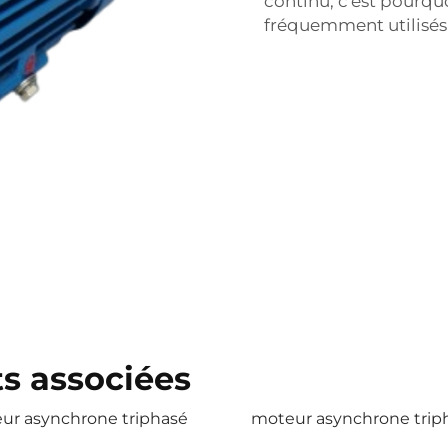
continu, c'est pourqu
fréquemment utilisés 
ts associées
ur asynchrone triphasé
moteur asynchrone trip