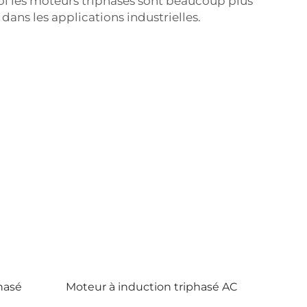
oi les moteurs triphasés sont beaucoup plus
dans les applications industrielles.
hasé
Moteur à induction triphasé AC