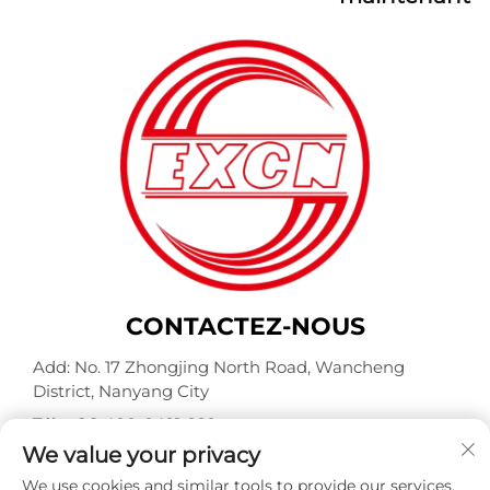
CONTACTEZ-NOUS
Add: No. 17 Zhongjing North Road, Wancheng
District, Nanyang City
Tél. :
+86-400-0491-999
We value your privacy
Courriel :
[email protected]
We use cookies and similar tools to provide our services.