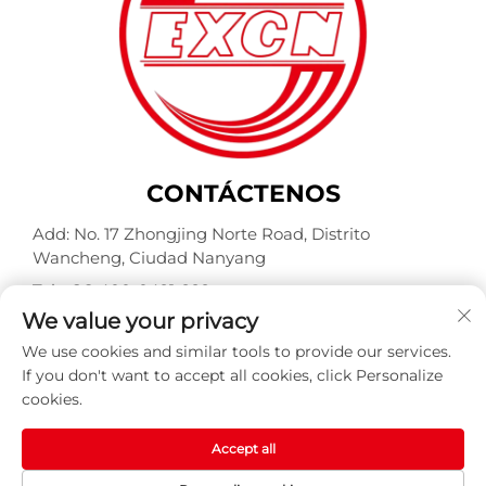
CONTÁCTENOS
Add: No. 17 Zhongjing Norte Road, Distrito
Wancheng, Ciudad Nanyang
Tel.:
+86-400-0491-999
We value your privacy
Correo electrónico:
[email protected]
We use cookies and similar tools to provide our services.
If you don't want to accept all cookies, click Personalize
cookies.
Derechos de autor © Nanyang Explosion Proof Weite
Motor Co., Ltd. Reservados todos los derechos -
Política
de privacidad
-
BLOG
Accept all