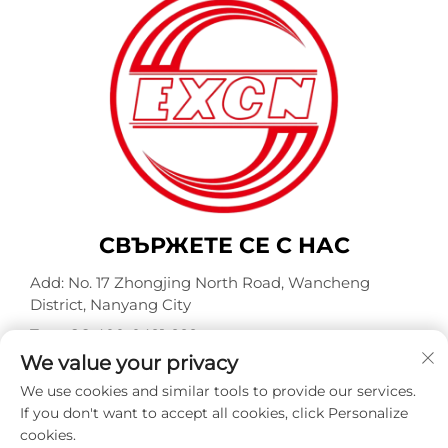
СВЪРЖЕТЕ СЕ С НАС
Add: No. 17 Zhongjing North Road, Wancheng
District, Nanyang City
Тел.:
+86-400-0491-999
We value your privacy
Имейл:
[email protected]
We use cookies and similar tools to provide our services.
If you don't want to accept all cookies, click Personalize
cookies.
© Всички права запазени Nanyang Explosion Proof